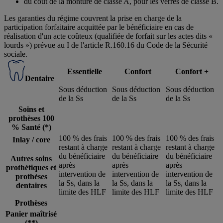
du coût de la monture de classe A, pour les verres de classe B.
Les garanties du régime couvrent la prise en charge de la
participation forfaitaire acquittée par le bénéficiaire en cas de
réalisation d'un acte coûteux (qualifiée de forfait sur les actes dits «
lourds ») prévue au I de l'article R.160.16 du Code de la Sécurité
sociale.
Essentielle
Confort
Confort +
Dentaire
Sous déduction
Sous déduction
Sous déduction
de la Ss
de la Ss
de la Ss
Soins et
prothèses 100
% Santé (*)
100 % des frais
100 % des frais
100 % des frais
Inlay / core
restant à charge
restant à charge
restant à charge
du bénéficiaire
du bénéficiaire
du bénéficiaire
Autres soins
après
après
après
prothétiques et
intervention de
intervention de
intervention de
prothèses
la Ss, dans la
la Ss, dans la
la Ss, dans la
dentaires
limite des HLF
limite des HLF
limite des HLF
Prothèses
Panier maîtrisé
(**)