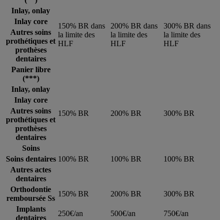
Inlay, onlay
Inlay core
150% BR dans
200% BR dans
300% BR dans
Autres soins
la limite des
la limite des
la limite des
prothétiques et
HLF
HLF
HLF
prothèses
dentaires
Panier libre
(***)
Inlay, onlay
Inlay core
Autres soins
150% BR
200% BR
300% BR
prothétiques et
prothèses
dentaires
Soins
Soins dentaires
100% BR
100% BR
100% BR
Autres actes
dentaires
Orthodontie
150% BR
200% BR
300% BR
remboursée Ss
Implants
250€/an
500€/an
750€/an
dentaires