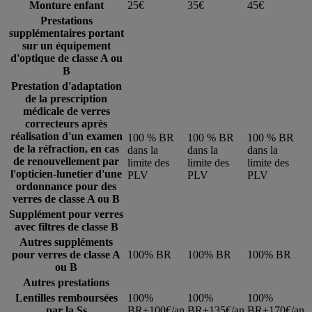
Monture enfant
25€
35€
45€
Prestations
supplémentaires portant
sur un équipement
d'optique de classe A ou
B
Prestation d'adaptation
de la prescription
médicale de verres
correcteurs après
réalisation d'un examen
100 % BR
100 % BR
100 % BR
de la réfraction, en cas
dans la
dans la
dans la
de renouvellement par
limite des
limite des
limite des
l'opticien-lunetier d'une
PLV
PLV
PLV
ordonnance pour des
verres de classe A ou B
Supplément pour verres
avec filtres de classe B
Autres suppléments
pour verres de classe A
100% BR
100% BR
100% BR
ou B
Autres prestations
Lentilles remboursées
100%
100%
100%
par la Ss
BR+100€/an
BR+135€/an
BR+170€/an