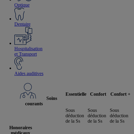
Optique
Dentaire
Hospitalisation
et Transport
Aides auditives
Essentielle
Confort
Confort +
Soins
courants
Sous
Sous
Sous
déduction
déduction
déduction
de la Ss
de la Ss
de la Ss
Honoraires
médicaux