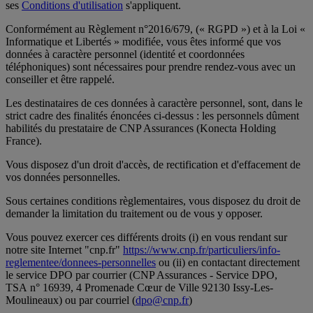
ses
Conditions d'utilisation
s'appliquent.
Conformément au Règlement n°2016/679, (« RGPD ») et à la Loi «
Informatique et Libertés » modifiée, vous êtes informé que vos
données à caractère personnel (identité et coordonnées
téléphoniques) sont nécessaires pour prendre rendez-vous avec un
conseiller et être rappelé.
Les destinataires de ces données à caractère personnel, sont, dans le
strict cadre des finalités énoncées ci-dessus : les personnels dûment
habilités du prestataire de CNP Assurances (Konecta Holding
France).
Vous disposez d'un droit d'accès, de rectification et d'effacement de
vos données personnelles.
Sous certaines conditions règlementaires, vous disposez du droit de
demander la limitation du traitement ou de vous y opposer.
Vous pouvez exercer ces différents droits (i) en vous rendant sur
notre site Internet "cnp.fr"
https://www.cnp.fr/particuliers/info-
reglementee/donnees-personnelles
ou (ii) en contactant directement
le service DPO par courrier (CNP Assurances - Service DPO,
TSA n° 16939, 4 Promenade Cœur de Ville 92130 Issy-Les-
Moulineaux) ou par courriel (
dpo@cnp.fr
)