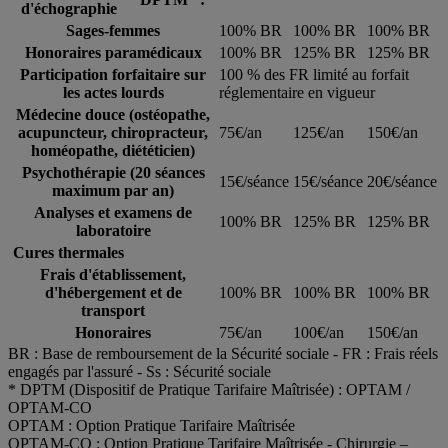
d'échographie
Sages-femmes
100% BR
100% BR
100% BR
Honoraires paramédicaux
100% BR
125% BR
125% BR
Participation forfaitaire sur
100 % des FR limité au forfait
les actes lourds
réglementaire en vigueur
Médecine douce
(ostéopathe,
acupuncteur, chiropracteur,
75€/an
125€/an
150€/an
homéopathe, diététicien)
Psychothérapie
(20 séances
15€/séance
15€/séance
20€/séance
maximum par an)
Analyses et examens de
100% BR
125% BR
125% BR
laboratoire
Cures thermales
Frais d'établissement,
d'hébergement et de
100% BR
100% BR
100% BR
transport
Honoraires
75€/an
100€/an
150€/an
BR : Base de remboursement de la Sécurité sociale ‐ FR : Frais réels
engagés par l'assuré ‐ Ss : Sécurité sociale
* DPTM (Dispositif de Pratique Tarifaire Maîtrisée) : OPTAM /
OPTAM-CO
OPTAM : Option Pratique Tarifaire Maîtrisée
OPTAM-CO : Option Pratique Tarifaire Maîtrisée - Chirurgie –