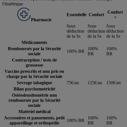
Obstétrique
Confort
Essentielle
Confort
+
Pharmacie
Sous
Sous
Sous
déduction
déduction
déduction
de la Ss
de la Ss
de la Ss
Médicaments
Remboursés par la Sécurité
100%
100%
100% BR
sociale
BR
BR
Contraception / tests de
grossesse
Vaccins prescrits et non pris en
charge par la Sécurité sociale
Sevrage tabagique
75€/an
125€/an
150€/an
Bilan psychomotricité
Ostéodensitométrie non
remboursée par la Sécurité
sociale
Matériel médical
Accessoires et pansements, petit
100%
100%
100% BR
appareillage et orthopédie
BR
BR