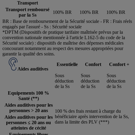
Transport
Transport remboursé
100% BR
100% BR
100% BR
par la Ss
BR : Base de remboursement de la Sécurité sociale ‐ FR : Frais réels
engagés par l'assuré ‐ Ss : Sécurité sociale
*DPTM (Dispositifs de pratique tarifaire maîtrisée prévus par la
convention nationale mentionnée à l'article L162‐5 du code de la
Sécurité sociale) : dispositifs de maîtrise des dépenses médicales
concourant notamment au respect des mesures appropriées pour
garantir la qualité des soins.
Essentielle
Confort
Confort +
Aides auditives
Sous
Sous
Sous
déduction
déduction
déduction
de la Ss
de la Ss
de la Ss
Equipements 100 %
Santé (**)
Aides auditives pour les
personnes > 20 ans
100 % des frais restant à charge du
bénéficiaire après intervention de la Ss,
Aides auditives pour les
dans la limite des PLV (***)
personnes ≤ 20 ans ou
atteintes de cécité
Equipements libres