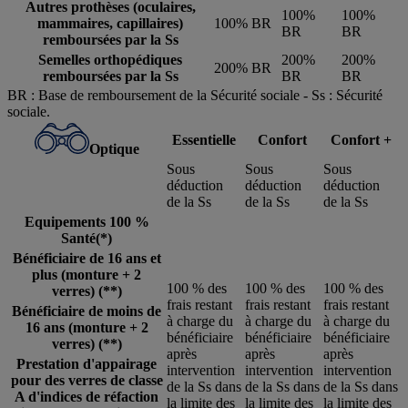
Autres prothèses (oculaires,
100%
100%
mammaires, capillaires)
100% BR
BR
BR
remboursées par la Ss
Semelles orthopédiques
200%
200%
200% BR
remboursées par la Ss
BR
BR
BR : Base de remboursement de la Sécurité sociale ‐ Ss : Sécurité
sociale.
Essentielle
Confort
Confort +
Optique
Sous
Sous
Sous
déduction
déduction
déduction
de la Ss
de la Ss
de la Ss
Equipements 100 %
Santé(*)
Bénéficiaire de 16 ans et
plus (monture + 2
100 % des
100 % des
100 % des
verres) (**)
frais restant
frais restant
frais restant
Bénéficiaire de moins de
à charge du
à charge du
à charge du
16 ans (monture + 2
bénéficiaire
bénéficiaire
bénéficiaire
verres) (**)
après
après
après
Prestation d'appairage
intervention
intervention
intervention
pour des verres de classe
de la Ss dans
de la Ss dans
de la Ss dans
A d'indices de réfaction
la limite des
la limite des
la limite des