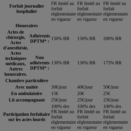
FR limité au
FR limité au
FR limité au
Forfait journalier
forfait
forfait
forfait
hospitalier
réglementaire
réglementaire
réglementaire
en vigueur
en vigueur
en vigueur
Honoraires
Actes de
Adhérents
chirurgie,
150% BR
150% BR
200% BR
DPTM* :
Actes
d'anesthésie,
Actes
Non
techniques
adhérents
130% BR
130% BR
175% BR
médicaux,
DPTM* :
Autres
honoraires.
Chambre particulière
Avec nuitée
30€/jour
40€/jour
50€/jour
En ambulatoire
15€
20€
25€
Lit accompagnant
25€/jour
25€/jour
25€/jour
100% des
100% des
100% des
FR limité au
FR limité au
FR limité au
Participation forfaitaire
forfait
forfait
forfait
sur les actes lourds
réglementaire
réglementaire
réglementaire
en vigueur
en vigueur
en vigueur