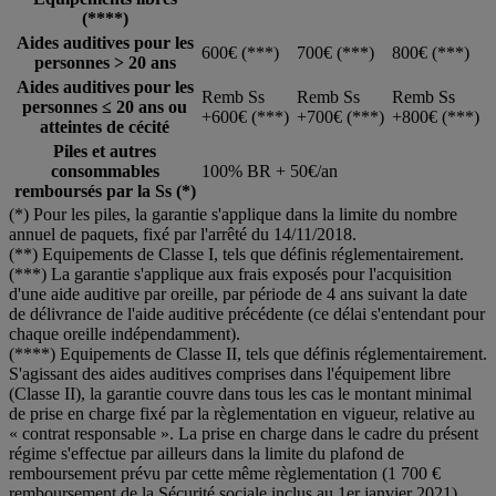
(****)
Aides auditives pour les
600€ (***)
700€ (***)
800€ (***)
personnes > 20 ans
Aides auditives pour les
Remb Ss
Remb Ss
Remb Ss
personnes ≤ 20 ans ou
+600€ (***)
+700€ (***)
+800€ (***)
atteintes de cécité
Piles et autres
consommables
100% BR + 50€/an
remboursés par la Ss (*)
(*) Pour les piles, la garantie s'applique dans la limite du nombre
annuel de paquets, fixé par l'arrêté du 14/11/2018.
(**) Equipements de Classe I, tels que définis réglementairement.
(***) La garantie s'applique aux frais exposés pour l'acquisition
d'une aide auditive par oreille, par période de 4 ans suivant la date
de délivrance de l'aide auditive précédente (ce délai s'entendant pour
chaque oreille indépendamment).
(****) Equipements de Classe II, tels que définis réglementairement.
S'agissant des aides auditives comprises dans l'équipement libre
(Classe II), la garantie couvre dans tous les cas le montant minimal
de prise en charge fixé par la règlementation en vigueur, relative au
« contrat responsable ». La prise en charge dans le cadre du présent
régime s'effectue par ailleurs dans la limite du plafond de
remboursement prévu par cette même règlementation (1 700 €
remboursement de la Sécurité sociale inclus au 1er janvier 2021).