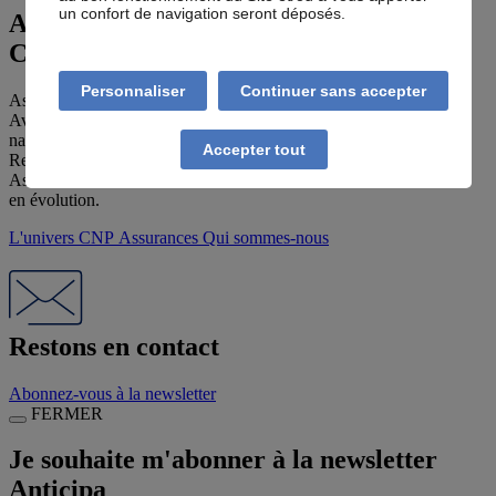
un confort de navigation seront déposés.
Anticipa
, une offre signée
CNP Assurances
Personnaliser
Continuer sans accepter
Assurer tous les avenirs, voilà l'engagement de CNP Assurances.
Avec ANTICIPA, c'est aux agents des Ministères de l'Education
nationale et de la Jeunesse, de l'Enseignement Supérieur de la
Accepter tout
Recherche et de l'Innovation, de la Culture et des Sports que CNP
Assurances souhaite offrir une véritable alternative, sur un marché
en évolution.
L'univers CNP Assurances
Qui sommes-nous
Restons en contact
Abonnez-vous à la newsletter
FERMER
Je souhaite m'abonner à la newsletter
Anticipa