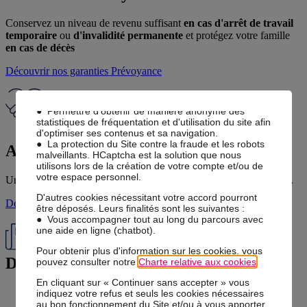
Ce Site utilise des cookies.
Conservez un niveau de revenu suffisant
en cas d'arrêt de travail
Des cookies sont nécessaires au bon fonctionnement
du Site et/ou pour vous apporter un confort de
temporaire
ou
d'invalidité permanente
et protégez votre famille
navigation. Ils ne requièrent pas votre accord. Ces
en cas de décès
cookies, internes à notre site, permettent :
● Mémoriser vos paramètres d'accessibilité
Découvrir nos garanties
Prévoyance
(typographie, taille des textes, contraste),
● Mémoriser l'historique des choix effectués au sein
du parcours d'adhésion,
● Permettre d’obtenir de manière anonyme des
statistiques de fréquentation et d'utilisation du site afin
d'optimiser ses contenus et sa navigation.
● La protection du Site contre la fraude et les robots
Assistance & Services
malveillants. HCaptcha est la solution que nous
utilisons lors de la création de votre compte et/ou de
votre espace personnel.
Une
assistance
pour les coups durs et des
services au quotidien
...
D'autres cookies nécessitant votre accord pourront
Découvrir nos services
Assistance
être déposés. Leurs finalités sont les suivantes :
● Vous accompagner tout au long du parcours avec
une aide en ligne (chatbot).
Pour obtenir plus d'information sur les cookies, vous
Dernières actualités...
pouvez consulter notre
Charte relative aux cookies
.
En cliquant sur « Continuer sans accepter » vous
Voir toutes nos publications
indiquez votre refus et seuls les cookies nécessaires
au bon fonctionnement du Site et/ou à vous apporter