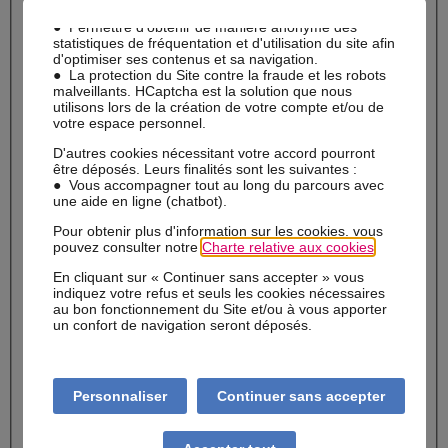
Prénom
du parcours d'adhésion,
● Permettre d’obtenir de manière anonyme des
Nom
statistiques de fréquentation et d'utilisation du site afin
d'optimiser ses contenus et sa navigation.
● La protection du Site contre la fraude et les robots
Mail
malveillants. HCaptcha est la solution que nous
utilisons lors de la création de votre compte et/ou de
Téléphone
votre espace personnel.
D'autres cookies nécessitant votre accord pourront
Date de naissance
être déposés. Leurs finalités sont les suivantes :
● Vous accompagner tout au long du parcours avec
Description
une aide en ligne (chatbot).
Pour obtenir plus d'information sur les cookies, vous
pouvez consulter notre
Charte relative aux cookies
.
En cliquant sur « Continuer sans accepter » vous
Oui, j'accepte d'être contacté par mail ou téléphone
indiquez votre refus et seuls les cookies nécessaires
J'ai pris connaissance et accepte
les conditions générales de
au bon fonctionnement du Site et/ou à vous apporter
service
un confort de navigation seront déposés.
Confirmer mon rendez-vous
Ce site est protégé par
hCaptcha
et sa
Politique de
confidentialité
et ses
Conditions d'utilisation
s'appliquent.
Personnaliser
Continuer sans accepter
Conformément au Règlement n°2016/679, (« RGPD ») et à la
Loi « Informatique et Libertés » modifiée, vous êtes informé