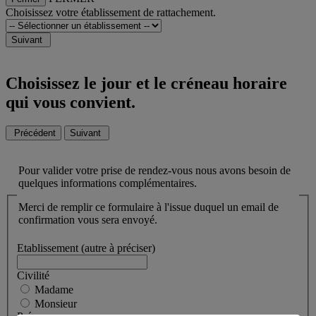
Choisissez votre établissement de rattachement.
Suivant
Choisissez le jour et le créneau horaire
qui vous convient.
Précédent
Suivant
Pour valider votre prise de rendez-vous nous avons besoin de
CNP Assurances respecte votre vie
quelques informations complémentaires.
privée
Merci de remplir ce formulaire à l'issue duquel un email de
confirmation vous sera envoyé.
Ce Site utilise des cookies.
Des cookies sont nécessaires au bon fonctionnement
Etablissement (autre à préciser)
du Site et/ou pour vous apporter un confort de
navigation. Ils ne requièrent pas votre accord. Ces
Civilité
cookies, internes à notre site, permettent :
Madame
● Mémoriser vos paramètres d'accessibilité
(typographie, taille des textes, contraste),
Monsieur
● Mémoriser l'historique des choix effectués au sein