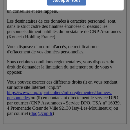
Accepter tout
que vos données à caractère personnel (identité et coordonnées
téléphoniques) sont nécessaires pour prendre rendez-vous avec
un conseiller et être rappelé.
Les destinataires de ces données à caractère personnel, sont,
dans le strict cadre des finalités énoncées ci-dessus : les
personnels dûment habilités du prestataire de CNP Assurances
(Konecta Holding France).
Vous disposez d'un droit d'accès, de rectification et
d'effacement de vos données personnelles.
Sous certaines conditions règlementaires, vous disposez du
droit de demander la limitation du traitement ou de vous y
opposer.
Vous pouvez exercer ces différents droits (i) en vous rendant
sur notre site Internet "cnp.fr"
https://www.cnp.fr/particuliers/info-reglementee/donnees-
personnelles
ou (ii) en contactant directement le service DPO
par courrier (CNP Assurances - Service DPO, TSA n° 16939,
4 Promenade Cœur de Ville 92130 Issy-Les-Moulineaux) ou
par courriel (
dpo@cnp.fr
)