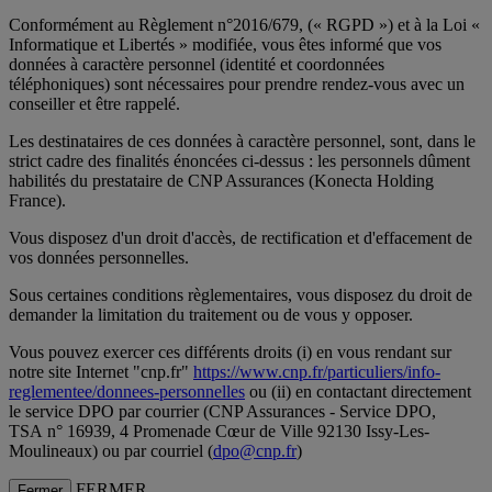
Conformément au Règlement n°2016/679, (« RGPD ») et à la Loi «
Informatique et Libertés » modifiée, vous êtes informé que vos
données à caractère personnel (identité et coordonnées
téléphoniques) sont nécessaires pour prendre rendez-vous avec un
conseiller et être rappelé.
Les destinataires de ces données à caractère personnel, sont, dans le
strict cadre des finalités énoncées ci-dessus : les personnels dûment
habilités du prestataire de CNP Assurances (Konecta Holding
France).
Vous disposez d'un droit d'accès, de rectification et d'effacement de
vos données personnelles.
Sous certaines conditions règlementaires, vous disposez du droit de
demander la limitation du traitement ou de vous y opposer.
Vous pouvez exercer ces différents droits (i) en vous rendant sur
notre site Internet "cnp.fr"
https://www.cnp.fr/particuliers/info-
reglementee/donnees-personnelles
ou (ii) en contactant directement
le service DPO par courrier (CNP Assurances - Service DPO,
TSA n° 16939, 4 Promenade Cœur de Ville 92130 Issy-Les-
Moulineaux) ou par courriel (
dpo@cnp.fr
)
FERMER
Fermer