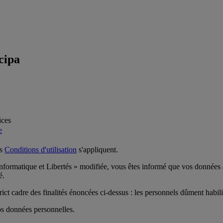
cipa
ices
e
es
Conditions d'utilisation
s'appliquent.
rmatique et Libertés » modifiée, vous êtes informé que vos données à 
é.
strict cadre des finalités énoncées ci-dessus : les personnels dûment ha
vos données personnelles.