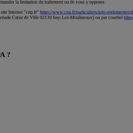
emander la limitation du traitement ou de vous y opposer.
 site Internet "cnp.fr"
https://www.cnp.fr/particuliers/info-reglementee/
nade Cœur de Ville 92130 Issy-Les-Moulineaux) ou par courriel (
dpo
PA
?