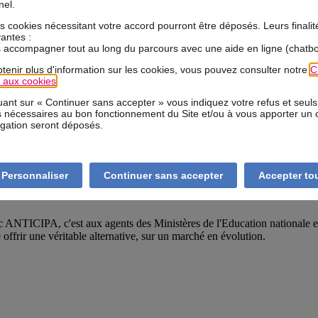
nel.
s cookies nécessitant votre accord pourront être déposés. Leurs finalit
vantes :
 accompagner tout au long du parcours avec une aide en ligne (chatbo
tenir plus d'information sur les cookies, vous pouvez consulter notre
C
e aux cookies
.
uant sur « Continuer sans accepter » vous indiquez votre refus et seuls
 nécessaires au bon fonctionnement du Site et/ou à vous apporter un 
igation seront déposés.
Voir toutes nos publications
Personnaliser
Continuer sans accepter
Accepter to
 ANTICIPA, c'est aux agents des Ministères de l'Education nationale et
offrir une véritable alternative, sur un marché en évolution.