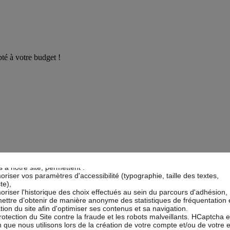
té à votre budget !
CNP Assurances respecte votre vie privée
 utilise des cookies.
okies sont nécessaires au bon fonctionnement du Site et/ou pour vous
r un confort de navigation. Ils ne requièrent pas votre accord. Ces coo
emporaire
ou
d'invalidité permanente
et protégez votre famille
en cas
s à notre site, permettent :
iser vos paramètres d'accessibilité (typographie, taille des textes,
te),
iser l'historique des choix effectués au sein du parcours d'adhésion,
ttre d’obtenir de manière anonyme des statistiques de fréquentation 
sation du site afin d'optimiser ses contenus et sa navigation.
otection du Site contre la fraude et les robots malveillants. HCaptcha e
n que nous utilisons lors de la création de votre compte et/ou de votre