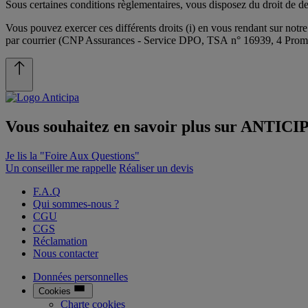
Sous certaines conditions règlementaires, vous disposez du droit de d
Vous pouvez exercer ces différents droits (i) en vous rendant sur notre
par courrier (CNP Assurances - Service DPO, TSA n° 16939, 4 Prome
Vous souhaitez en savoir plus sur
ANTICI
Je lis la "Foire Aux Questions"
Un conseiller me rappelle
Réaliser un devis
F.A.Q
Qui sommes-nous ?
CGU
CGS
Réclamation
Nous contacter
Données personnelles
Cookies
Charte cookies