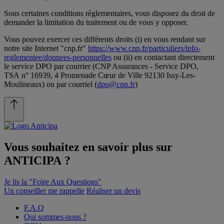
Sous certaines conditions règlementaires, vous disposez du droit de
demander la limitation du traitement ou de vous y opposer.
Vous pouvez exercer ces différents droits (i) en vous rendant sur
notre site Internet "cnp.fr"
https://www.cnp.fr/particuliers/info-
reglementee/donnees-personnelles
ou (ii) en contactant directement
le service DPO par courrier (CNP Assurances - Service DPO,
TSA n° 16939, 4 Promenade Cœur de Ville 92130 Issy-Les-
Moulineaux) ou par courriel (
dpo@cnp.fr
)
Vous souhaitez en savoir plus sur
ANTICIPA
?
Je lis la "Foire Aux Questions"
Un conseiller me rappelle
Réaliser un devis
F.A.Q
Qui sommes-nous ?