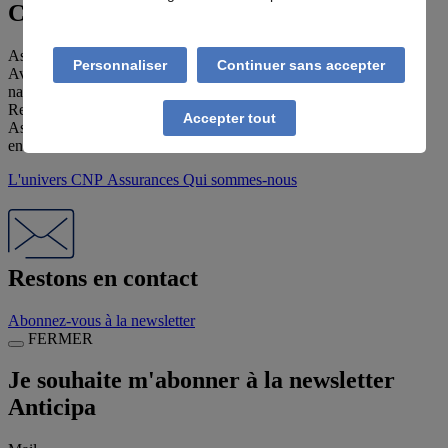
CNP Assurances
Assurer tous les avenirs, voilà l'engagement de CNP Assurances.
Personnaliser
Continuer sans accepter
Avec ANTICIPA, c'est aux agents des Ministères de l'Education
nationale et de la Jeunesse, de l'Enseignement Supérieur de la
Recherche et de l'Innovation, de la Culture et des Sports que CNP
Accepter tout
Assurances souhaite offrir une véritable alternative, sur un marché
en évolution.
L'univers CNP Assurances
Qui sommes-nous
Restons en contact
Abonnez-vous à la newsletter
FERMER
Je souhaite m'abonner à la newsletter
Anticipa