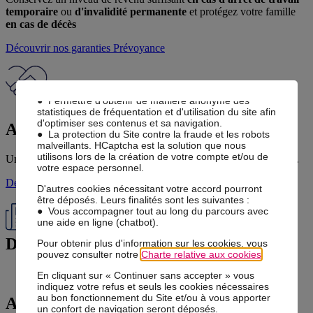
Des cookies sont nécessaires au bon fonctionnement
temporaire
ou
d'invalidité permanente
et protégez votre famille
du Site et/ou pour vous apporter un confort de
en cas de décès
navigation. Ils ne requièrent pas votre accord. Ces
cookies, internes à notre site, permettent :
Découvrir nos garanties
Prévoyance
● Mémoriser vos paramètres d'accessibilité
(typographie, taille des textes, contraste),
● Mémoriser l'historique des choix effectués au sein
du parcours d'adhésion,
● Permettre d’obtenir de manière anonyme des
statistiques de fréquentation et d'utilisation du site afin
d'optimiser ses contenus et sa navigation.
Assistance & Services
● La protection du Site contre la fraude et les robots
malveillants. HCaptcha est la solution que nous
utilisons lors de la création de votre compte et/ou de
Une
assistance
pour les coups durs et des
services au quotidien
...
votre espace personnel.
Découvrir nos services
Assistance
D'autres cookies nécessitant votre accord pourront
être déposés. Leurs finalités sont les suivantes :
● Vous accompagner tout au long du parcours avec
une aide en ligne (chatbot).
Dernières actualités...
Pour obtenir plus d'information sur les cookies, vous
pouvez consulter notre
Charte relative aux cookies
.
Voir toutes nos publications
En cliquant sur « Continuer sans accepter » vous
indiquez votre refus et seuls les cookies nécessaires
au bon fonctionnement du Site et/ou à vous apporter
Anticipa
, une offre signée
un confort de navigation seront déposés.